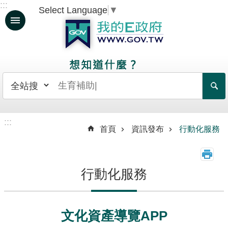
:::
Select Language
▼
跳到主要內容區塊
人
生
大
事
日
常
:::
生
首頁
資訊發布
行動化服務
活
政
行動化服務
府
服
務
文化資產導覽APP
資