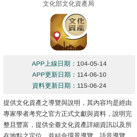
文化部文化資產局
訊
發
布
關
於
本
站
APP上線日期：
104-05-14
APP更新日期：
114-06-10
E-
GOV
資料更新日期：
115-06-24
智
能
提供文化資產之導覽與說明，其內容均是經由
小
幫
專家學者考究之官方正式文獻與資料，說明完
手
整且豐富，提供全臺文化資產詳細資訊以及所
電
在地點之定位，並結合環景導覽、語音導覽、