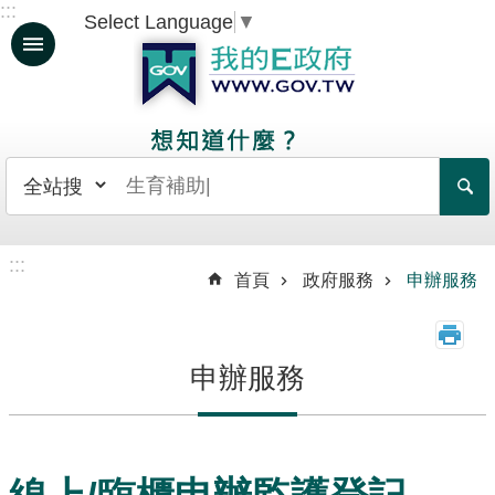
:::
Select Language
▼
跳到主要內容區塊
人
生
大
事
日
常
:::
生
首頁
政府服務
申辦服務
活
政
申辦服務
府
服
務
資