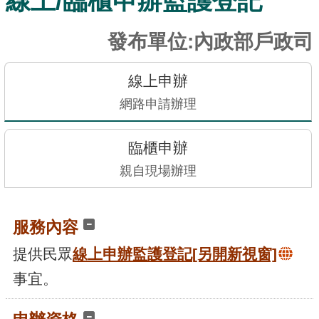
線上/臨櫃申辦監護登記
訊
發
發布單位:內政部戶政司
布
關
線上申辦
於
網路申請辦理
本
站
臨櫃申辦
親自現場辦理
E-
GOV
智
服務內容
能
小
提供民眾
線上申辦監護登記
[另開新視窗]
幫
事宜。
手
電