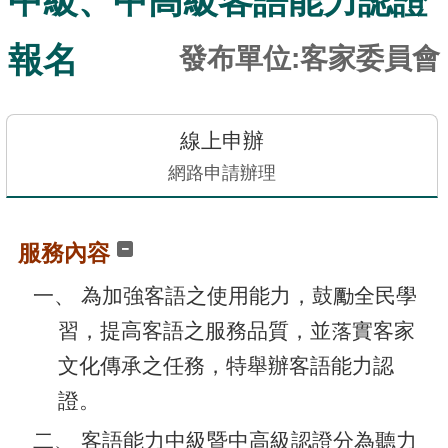
中級、中高級客語能力認證
訊
發
報名
發布單位:客家委員會
布
關
於
線上申辦
本
網路申請辦理
站
服務內容
E-
GOV
一、 為加強客語之使用能力，鼓勵全民學
智
能
習，提高客語之服務品質，並落實客家
小
文化傳承之任務，特舉辦客語能力認
幫
手
證。
電
二、 客語能力中級暨中高級認證分為聽力