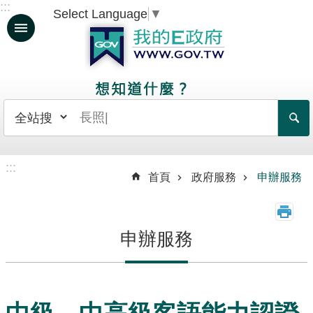
:::
Select Language
▼
跳到主要內容區塊
人
生
大
事
日
常
:::
生
首頁
政府服務
申辦服務
活
政
申辦服務
府
服
務
資