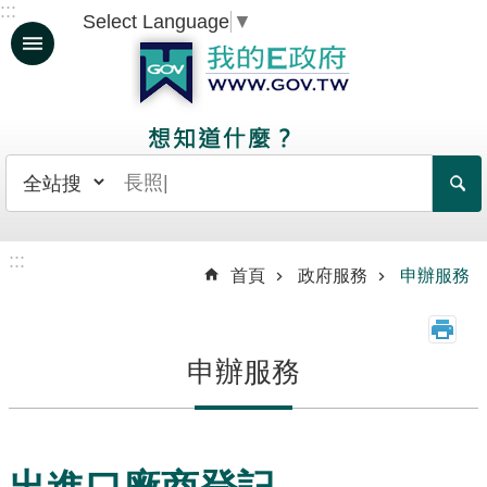
:::
Select Language
▼
跳到主要內容區塊
人
生
大
事
日
常
:::
生
首頁
政府服務
申辦服務
活
政
申辦服務
府
服
務
資