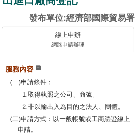
出進口廠商登記
訊
發
發布單位:經濟部國際貿易署
布
關
線上申辦
於
網路申請辦理
本
站
服務內容
E-
(一)申請條件：
GOV
智
1.取得執照之公司、商號。
能
小
2.非以輸出入為目的之法人、團體。
幫
(二)申請方式：以一般帳號或工商憑證線上
手
申請。
電