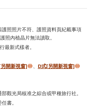
與護照照片不符、護照資料頁紀載事項
、護照內植晶片無法讀取。
現行最新式樣者。
[另開新視窗]
、
D式
[另開新視窗]
交通部觀光局核准之綜合或甲種旅行社。
委任書。