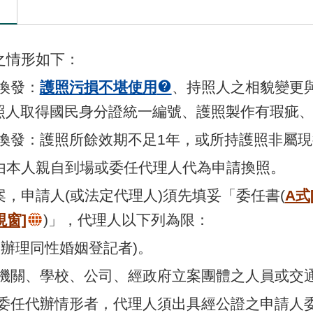
發之情形如下：
請換發：
護照污損不堪使用
、持照人之相貌變更
照人取得國民身分證統一編號、護照製作有瑕疵
申請換發：護照所餘效期不足1年，或所持護照非屬
可由本人親自到場或委任代理人代為申請換照。
請案，申請人(或法定代理人)須先填妥「委任書(
A式
視窗]
)」，代理人以下列為限：
含已辦理同性婚姻登記者)。
同一機關、學校、公司、經政府立案團體之人員或
上述委任代辦情形者，代理人須出具經公證之申請人