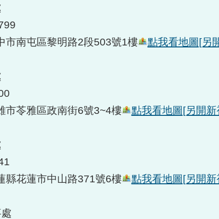
處
799
臺中市南屯區黎明路2段503號1樓
點我看地圖
[另
處
00
高雄市苓雅區政南街6號3~4樓
點我看地圖
[另開新
處
41
花蓮縣花蓮市中山路371號6樓
點我看地圖
[另開新
事處