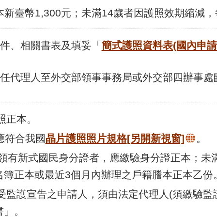
每本新臺幣1,300元；未滿14歲者因護照效期縮減
件、相關書表及填妥「
簡式護照資料表(國內申請
任代理人至外交部領事事務局或外交部四辦事處
護照正本。
，應符合我國
晶片護照照片規格
[另開新視窗]
。
歲及領有新式國民身分證者，應繳驗身分證正本；未
名簿正本或最近3個月內辦理之戶籍謄本正本乙份
或受監護宣告之申請人，須由法定代理人(須繳驗
書」。