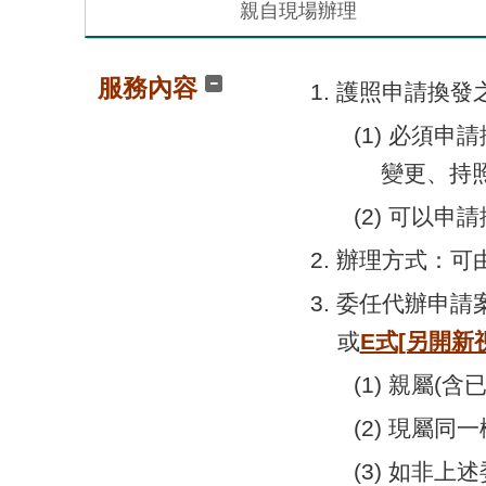
親自現場辦理
服務內容
1. 護照申請換
(1) 必須申
變更、持
(2) 可以
2. 辦理方式：
3. 委任代辦申
或
E式
[另開新
(1) 親屬(
(2) 現屬
(3) 如非