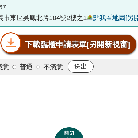
67
嘉義市東區吳鳳北路184號2樓之1
點我看地圖
[另
下載臨櫃申請表單
[另開新視窗]
滿意
普通
不滿意