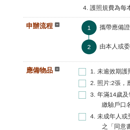
4. 護照規費為
申辦流程
攜帶應備證
1
由本人或委
2
應備物品
1. 未逾效期
2. 照片:2張
3. 年滿14
繳驗戶口
4. 未成年人
之「同意