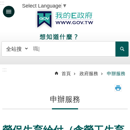
:::
Select Language
▼
跳到主要內容區塊
人
生
大
事
日
常
:::
生
首頁
政府服務
申辦服務
活
政
申辦服務
府
服
務
資