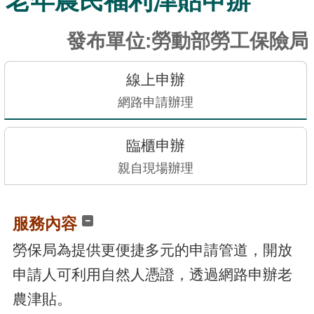
老年農民福利津貼申辦
訊
發
發布單位:勞動部勞工保險局
布
關
線上申辦
於
網路申請辦理
本
站
臨櫃申辦
親自現場辦理
E-
GOV
智
服務內容
能
小
勞保局為提供更便捷多元的申請管道，開放
幫
申請人可利用自然人憑證，透過網路申辦老
手
農津貼。
電