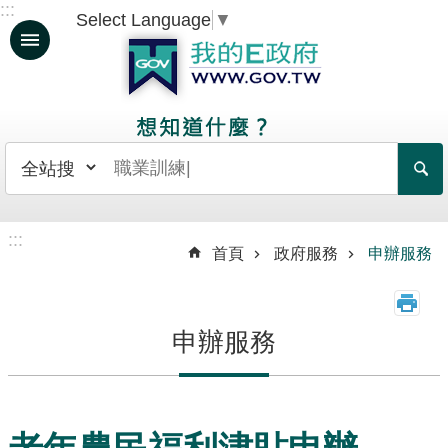
:::
Select Language
▼
跳到主要內容區塊
人
生
大
事
日
常
:::
生
首頁
政府服務
申辦服務
活
政
申辦服務
府
服
務
資