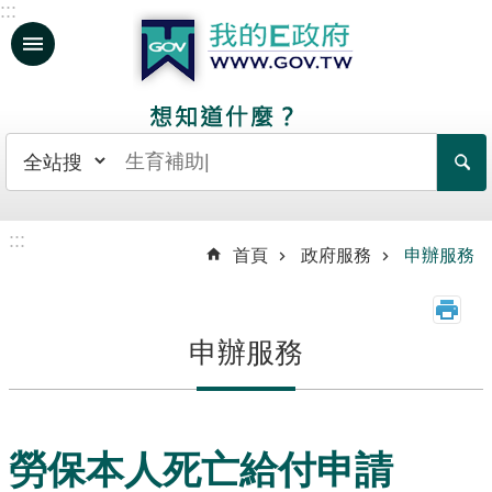
:::
跳到主要內容區塊
人
生
大
事
日
:::
常
首頁
政府服務
申辦服務
生
活
申辦服務
政
府
服
務
勞保本人死亡給付申請
資