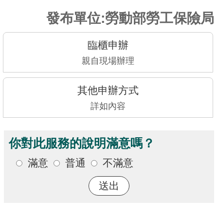
訊
發布單位:勞動部勞工保險局
發
布
臨櫃申辦
關
親自現場辦理
於
本
站
其他申辦方式
詳如內容
E-
GOV
你對此服務的說明滿意嗎？
智
能
滿意
普通
不滿意
小
幫
手
電