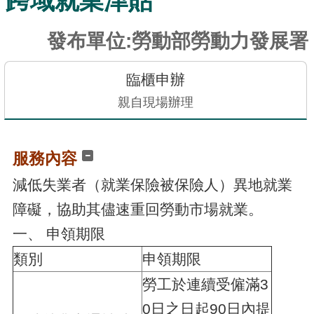
跨域就業津貼
訊
發
發布單位:勞動部勞動力發展署
布
關
臨櫃申辦
於
親自現場辦理
本
站
服務內容
E-
減低失業者（就業保險被保險人）異地就業
GOV
智
障礙，協助其儘速重回勞動市場就業。
能
一、 申領期限
小
幫
類別
申領期限
手
勞工於連續受僱滿3
電
0日之日起90日內提