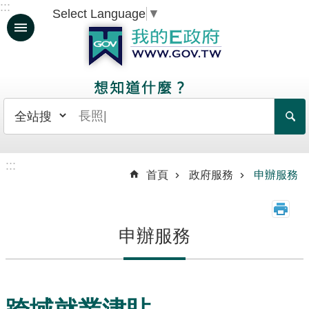
:::
Select Language
▼
跳到主要內容區塊
人
生
大
事
日
常
:::
生
首頁
政府服務
申辦服務
活
政
申辦服務
府
服
務
資