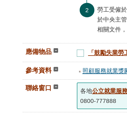
勞工受僱於
2
於中央主管
相關文件，
應備物品
「鼓勵失業勞
參考資料
照顧服務就業獎
聯絡窗口
各地
公立就業服
0800-777888