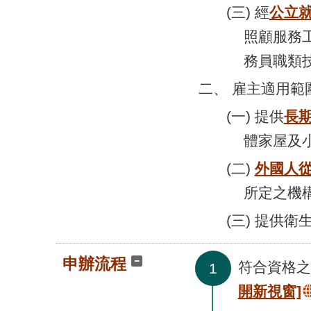
(三) 經
公立
照顧服務
務員職類技
二、 雇主適用範
(一) 提供
長
體家屋及
(二)
外國人從
所定之機
(三) 提供
申辦流程
符合資格之
1
開新視窗]