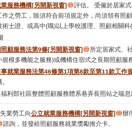
就業服務機構
[另開新視窗]
評估。 受僱於居家
工作之勞工，除須符合前項規定外，尚須領有照
術士證、或高中(職)以上學校護理、照顧相關科(
圍
期照顧服務法第9條
[另開新視窗]
所定居家式、社
小規模多機能之服務)或機構住宿式之長期照顧服
事就業服務法第46條第1項第8款至第11款工作
構。
衛生福利部社區整體照顧服務體系巷弄長照站之喘
失業勞工向
公立就業服務機構
[另開新視窗]
辦
諮詢，並發給照顧服務就業獎勵推介卡。