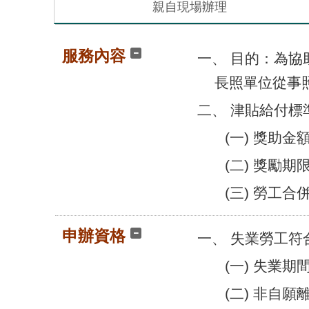
親自現場辦理
服務內容
一、 目的：為
長照單位從事
二、 津貼給付標
(一) 獎助金
(二) 獎勵期
(三) 勞工
申辦資格
一、 失業勞工符
(一) 失業期
(二) 非自願