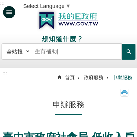
:::
Select Language
▼
跳到主要內容區塊
人
生
大
事
日
常
:::
生
首頁
政府服務
申辦服務
活
政
申辦服務
府
服
務
資