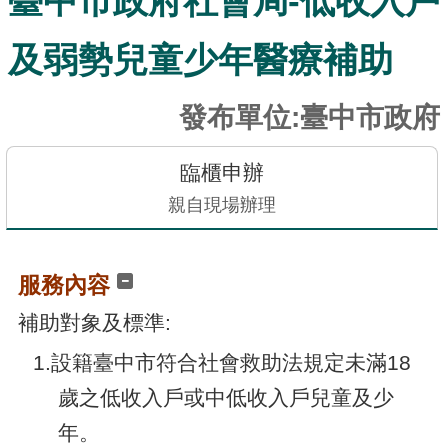
臺中市政府社會局-低收入戶
訊
發
及弱勢兒童少年醫療補助
布
關
發布單位:臺中市政府
於
本
臨櫃申辦
站
親自現場辦理
E-
GOV
服務內容
智
能
補助對象及標準:
小
1.設籍臺中市符合社會救助法規定未滿18
幫
手
歲之低收入戶或中低收入戶兒童及少
年。
電