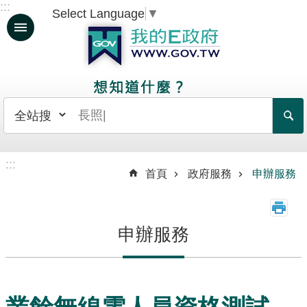
:::
Select Language
▼
跳到主要內容區塊
人
生
大
事
日
常
:::
生
首頁
政府服務
申辦服務
活
政
申辦服務
府
服
務
資