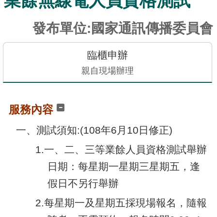
業餘無線電人員資格測試
訊
發
發布單位:國家通訊傳播委員會
布
關
臨櫃申辦
於
親自現場辦理
本
站
服務內容
E-
一、測試須知:(108年6月10日修正)
GOV
智
1.一、二、三等業餘人員資格測試舉辦
能
日期：每星期一星期三星期五，逢
小
幫
假日不另行舉辦
手
2.每星期一及星期五採現場報名，隨報
電