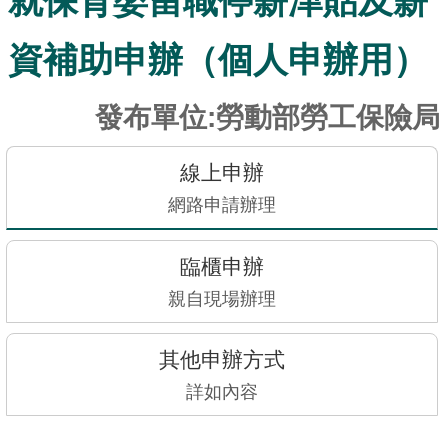
就保育嬰留職停薪津貼及薪
訊
發
資補助申辦（個人申辦用）
布
關
發布單位:勞動部勞工保險局
於
本
線上申辦
站
網路申請辦理
E-
臨櫃申辦
GOV
智
親自現場辦理
能
小
其他申辦方式
幫
手
詳如內容
電