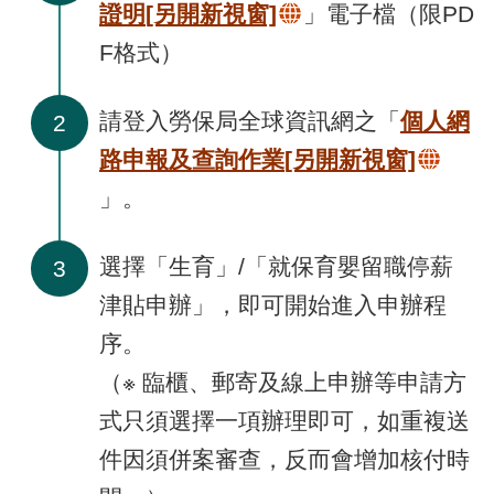
證明
[另開新視窗]
」電子檔（限PD
F格式）
請登入勞保局全球資訊網之「
個人網
2
路申報及查詢作業
[另開新視窗]
」。
選擇「生育」/「就保育嬰留職停薪
3
津貼申辦」，即可開始進入申辦程
序。
（※ 臨櫃、郵寄及線上申辦等申請方
式只須選擇一項辦理即可，如重複送
件因須併案審查，反而會增加核付時