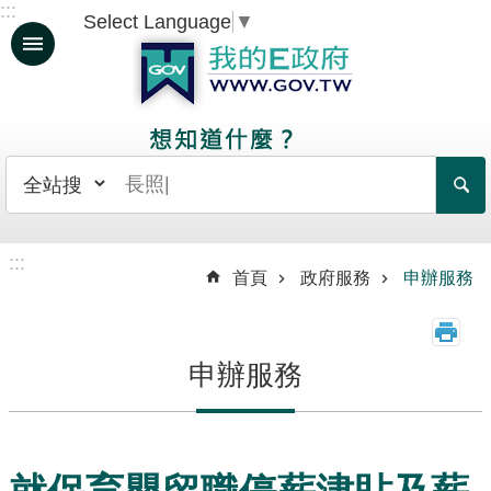
:::
Select Language
▼
跳到主要內容區塊
人
生
大
事
日
常
:::
生
首頁
政府服務
申辦服務
活
政
申辦服務
府
服
務
資