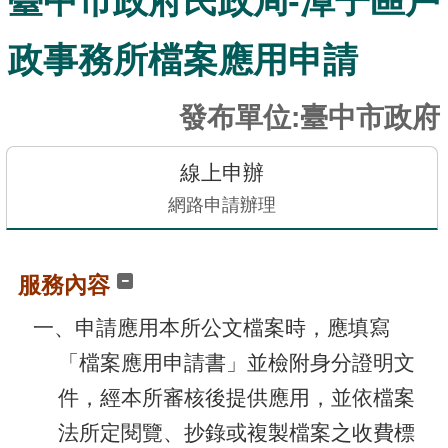
臺中市政府民政局-潭子區戶
訊
發
政事務所檔案應用申請
布
關
發布單位:臺中市政府
於
本
線上申辦
站
網路申請辦理
E-
GOV
服務內容
智
能
一、申請應用本所公文檔案時，應填寫
小
「檔案應用申請書」並檢附身分證明文
幫
手
件，經本所審核後提供應用，並依檔案
法所定閱覽、抄錄或複製檔案之收費標
電