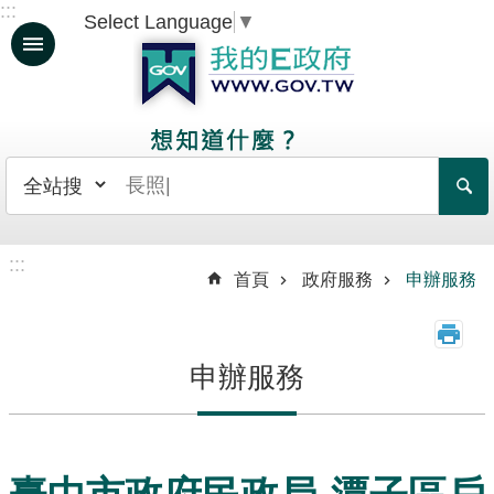
:::
Select Language
▼
跳到主要內容區塊
人
生
大
事
日
常
:::
生
首頁
政府服務
申辦服務
活
政
申辦服務
府
服
務
資