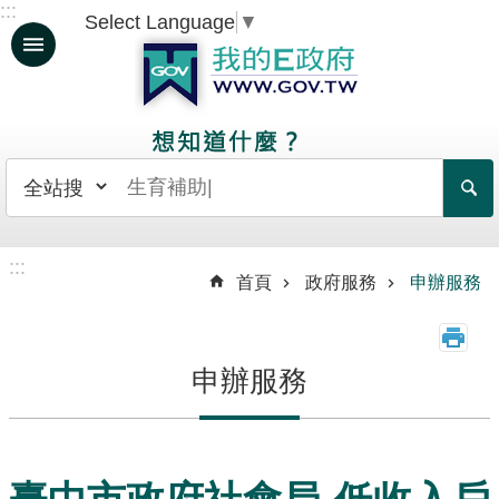
:::
Select Language
▼
跳到主要內容區塊
人
生
大
事
日
常
:::
生
首頁
政府服務
申辦服務
活
政
申辦服務
府
服
務
資