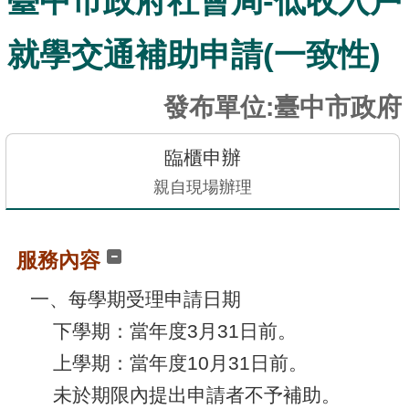
臺中市政府社會局-低收入戶
訊
發
就學交通補助申請(一致性)
布
關
發布單位:臺中市政府
於
本
臨櫃申辦
站
親自現場辦理
E-
GOV
服務內容
智
能
一、每學期受理申請日期
小
下學期：當年度3月31日前。
幫
手
上學期：當年度10月31日前。
未於期限內提出申請者不予補助。
電