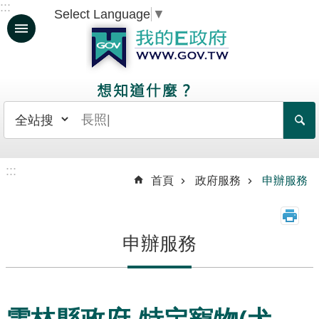
:::
Select Language
▼
跳到主要內容區塊
人
生
大
事
日
常
:::
生
首頁
政府服務
申辦服務
活
政
申辦服務
府
服
務
資