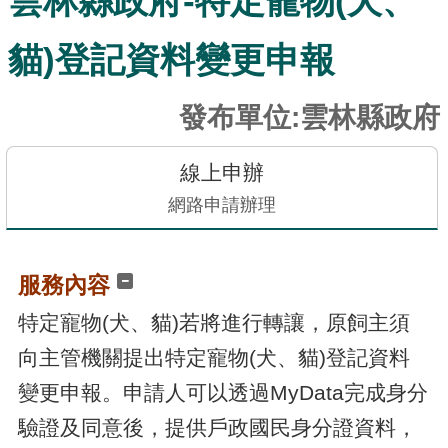
雲林縣政府-特定寵物(犬、
訊
發
貓)登記資料變更申報
布
關
發布單位:雲林縣政府
於
本
線上申辦
站
網路申請辦理
E-
GOV
服務內容
智
能
特定寵物(犬、貓)若將進行轉讓，原飼主須
小
向主管機關提出特定寵物(犬、貓)登記資料
幫
變更申報。申請人可以透過MyData完成身分
手
驗證及同意後，提供戶政國民身分證資料，
電