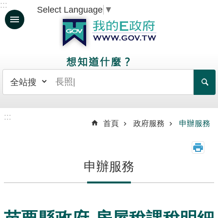
:::
Select Language
▼
跳到主要內容區塊
人
生
大
事
日
常
:::
生
首頁
政府服務
申辦服務
活
政
申辦服務
府
服
務
資