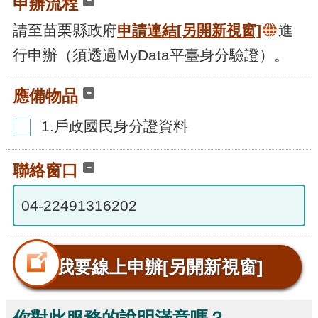
申辦流程
腦
版
請至苗栗縣政府
申請連結
[另開新視窗]
進
行申辦（須透過MyData平臺身分驗證）。
應備物品
1.戶政國民身分證資料
聯絡窗口
04-22491316202
我要線上申辦
[另開新視窗]
你對此服務的說明滿意嗎？