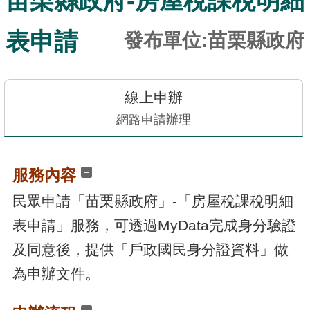
苗栗縣政府-房屋稅課稅明細
訊
發
表申請
發布單位:苗栗縣政府
布
關
於
線上申辦
本
網路申請辦理
站
服務內容
E-
GOV
民眾申請「苗栗縣政府」-「房屋稅課稅明細
智
能
表申請」服務，可透過MyData完成身分驗證
小
及同意後，提供「戶政國民身分證資料」做
幫
手
為申辦文件。
電