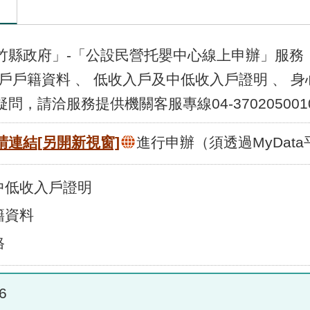
縣政府」-「公設民營托嬰中心線上申辦」服務，
戶戶籍資料 、 低收入戶及中低收入戶證明 、 
，請洽服務提供機關客服專線04-370205001
請連結
[另開新視窗]
進行申辦（須透過MyDat
中低收入戶證明
籍資料
格
6