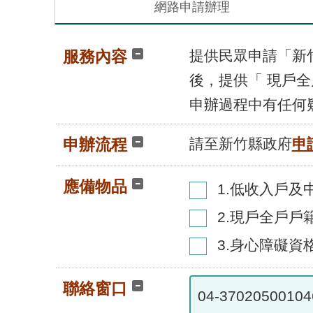
網路申請辦理
服務內容
提供民眾申請「新竹
後，提供「 現戶全
申辦過程中有任何疑問
申辦流程
請至新竹縣政府
申
應備物品
1.低收入戶及
2.現戶全戶戶
3.身心障礙資
聯絡窗口
04-37020500104