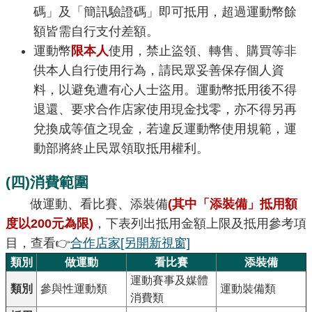
碼」及「簡訊驗證碼」即可抵用，超過運動幣餘
額皆需自行支付差額。
運動幣
限本人
使用，禁止盜領、轉售、購買等非
供本人自行使用行為，請民眾妥善保存個人資
料，以避免遭有心人士盜用。運動幣抵用後不得
退還、要求合作店家使用現金找零，亦不得另再
兌換成等值之現金，若違反運動幣使用規範，運
動部將終止民眾領取抵用權利。
(四)消費範圍
做運動、看比賽、添裝備
(其中「添裝備」抵用額
度以200元為限)
，下表列出抵用金額上限及抵用參考項
目，查看👉
合作店家
[另開新視窗]
類別
做運動
看比賽
添裝備
運動賽事及媒體
類別
參與性運動類
運動裝備類
消費類