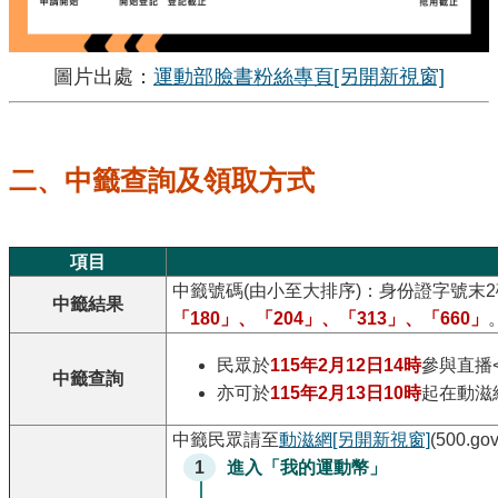
圖片出處：
運動部臉書粉絲專頁
[另開新視窗]
二、中籤查詢及領取方式
項目
中籤號碼(由小至大排序)：身份證字號末2
中籤結果
「180」、「204」、「313」、「660」
民眾於
115年2月12日14時
參與直播
中籤查詢
亦可於
115年2月13日10時
起在動滋
中籤民眾請至
動滋網
[另開新視窗]
(500.
1
進入「我的運動幣」