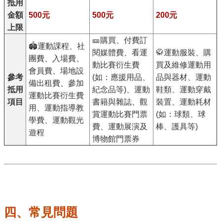
抵用
金額
500元
500元
200元
上限
🎫購買、付費訂
🏟️運動課程、社
閱媒體費、看運
🥋運動服裝、購
團費、入場費、
動比賽衍生費
買及維修運動用
會員費、場地設
參考
(如：應援用品、
品與器材、運動
備出租費、參加
抵用
紀念品等)、運動
鞋類、運動穿戴
運動比賽衍生費
項目
書籍與雜誌、觀
裝置、運動耗材
用、運動指導教
賞運動比賽門票
(如：球類、球
學費、運動觀光
費、運動展演及
棒、護具等)
遊程
博物館門票券
四、常見問題