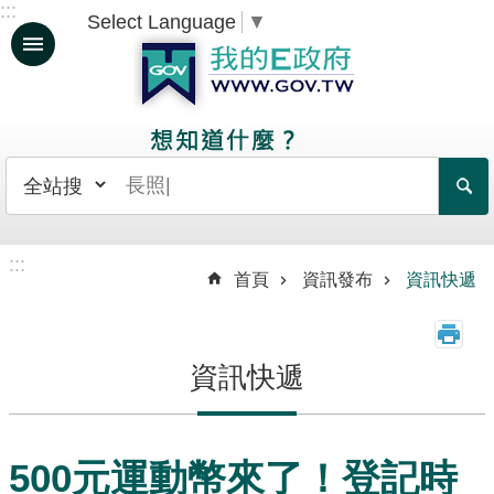
:::
Select Language
▼
跳到主要內容區塊
人
生
大
事
日
常
:::
生
首頁
資訊發布
資訊快遞
活
政
資訊快遞
府
服
務
500元運動幣來了！登記時
資