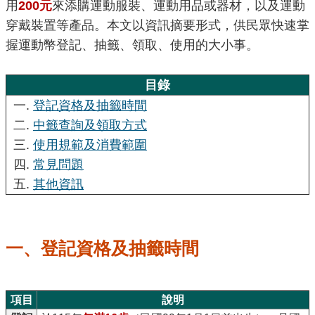
用
200元
來添購運動服裝、運動用品或器材，以及運動
腦
版
穿戴裝置等產品。本文以資訊摘要形式，供民眾快速掌
握運動幣登記、抽籤、領取、使用的大小事。
目錄
一.
登記資格及抽籤時間
二.
中籤查詢及領取方式
三.
使用規範及消費範圍
四.
常見問題
五.
其他資訊
一、登記資格及抽籤時間
項目
說明