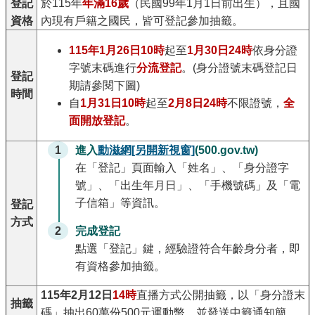
登記
於115年
年滿16歲
（民國99年1月1日前出生），且國
資格
內現有戶籍之國民，皆可登記參加抽籤。
115年1月26日10時
起至
1月30日24時
依身分證
字號末碼進行
分流登記
。(身分證號末碼登記日
登記
期請參閱下圖)
時間
自
1月31日10時
起至
2月8日24時
不限證號，
全
面開放登記
。
1
進入
動滋網
[另開新視窗]
(500.gov.tw)
在「登記」頁面輸入「姓名」、「身分證字
號」、「出生年月日」、「手機號碼」及「電
子信箱」等資訊。
登記
方式
2
完成登記
點選「登記」鍵，經驗證符合年齡身分者，即
有資格參加抽籤。
115年2月12日
14時
直播方式公開抽籤，以「身分證末
抽籤
碼」抽出60萬份500元運動幣，並發送中籤通知簡