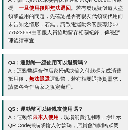
A：請已領幣民眾妥善保管運動幣QR Code及付款
碼，
一旦使用後即無法退回
。若有發現疑似遭人盜
領或盜用的問題，先確認是否有親友代領或代用而
未告知之情形，若無，請致電運動幣客服專線02-
77523658由客服人員協助留存相關紀錄，俾憑辦
理後續事宜。
Q4：運動幣一經使用可以退費嗎？
A：運動幣經合作店家掃碼或輸入付款碼完成消費
抵用後，
無法退還
運動幣，若有相關退換貨需求，
請依各合作店家之規定辦理。
Q5：運動幣可以給親友使用嗎？
A：運動幣
限本人使用
，現場消費抵用時，除出示
QR Code掃描或輸入付款碼，店員會詢問民眾簡