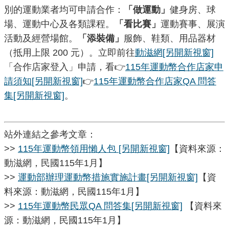
別的運動業者均可申請合作：
「
做運動」
健身房、球
場、運動中心及各類課程。
「
看比賽
」
運動賽事、展演
活動及經營場館。
「
添裝備
」
服飾、鞋類、用品器材
（抵用上限 200 元）。立即前往
動滋網
[另開新視窗]
「合作店家登入」申請，看👉
115年運動幣合作店家申
請須知
[另開新視窗]
👉
115年運動幣合作店家QA 問答
集
[另開新視窗]
。
站外連結之參考文章：
>>
115年運動幣領用懶人包
[另開新視窗]
【資料來源：
動滋網，民國115年1月】
>>
運動部辦理運動幣措施實施計畫
[另開新視窗]
【資
料來源：動滋網，民國115年1月】
>>
115年運動幣民眾QA 問答集
[另開新視窗]
【資料來
源：動滋網，民國115年1月】