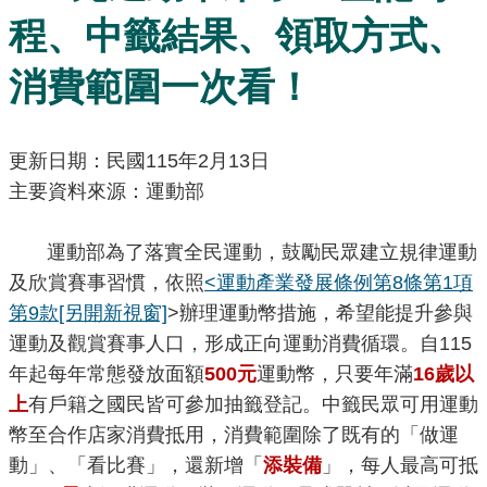
訊
程、中籤結果、領取方式、
發
布
消費範圍一次看！
關
於
更新日期：民國115年2月13日
本
主要資料來源：運動部
站
運動部為了落實全民運動，鼓勵民眾建立規律運動
E-
及欣賞賽事習慣，依照
<運動產業發展條例第8條第1項
GOV
第9款
[另開新視窗]
>辦理運動幣措施，希望能提升參與
智
運動及觀賞賽事人口，形成正向運動消費循環。自115
能
小
年起每年常態發放面額
500元
運動幣，只要年滿
16歲以
幫
上
有戶籍之國民皆可參加抽籤登記。中籤民眾可用運動
手
幣至合作店家消費抵用，消費範圍除了既有的「做運
動」、「看比賽」，還新增「
添裝備
」，每人最高可抵
電