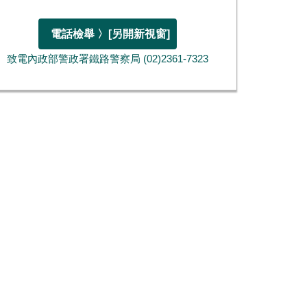
電話檢舉 〉
[另開新視窗]
致電內政部警政署鐵路警察局 (02)2361-7323