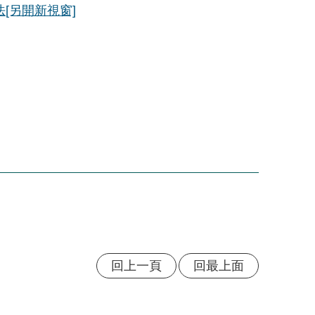
法
[另開新視窗]
回上一頁
回最上面