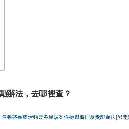
勵辦法，去哪裡查？
、
運動賽事或活動票券違規案件檢舉處理及獎勵辦法
[另開