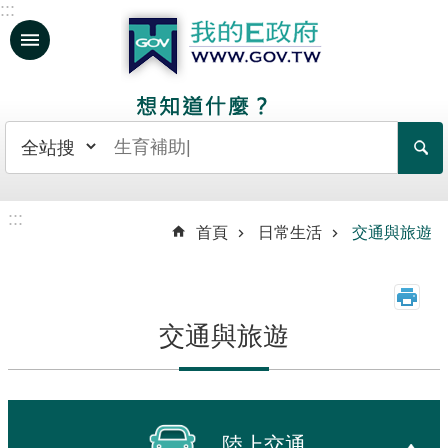
:::
跳到主要內容區塊
人
生
大
事
日
:::
常
首頁
日常生活
交通與旅遊
生
活
政
交通與旅遊
府
服
務
資
陸上交通