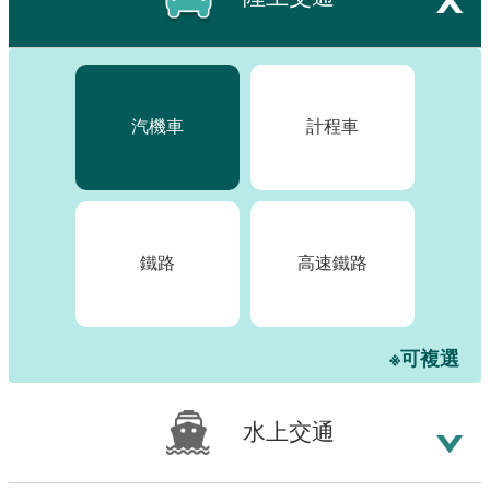
訊
發
布
關
汽機車
計程車
於
本
站
鐵路
高速鐵路
E-
GOV
智
能
※可複選
小
幫
手
水上交通
電