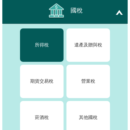
訊
國稅
發
布
關
於
本
所得稅
遺產及贈與稅
站
E-
GOV
期貨交易稅
營業稅
智
能
小
幫
手
菸酒稅
其他國稅
電