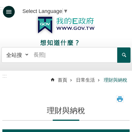
跳到主要內容區塊
:::
Select Language
▼
人
生
大
事
日
常
生
:::
首頁
日常生活
理財與納稅
活
政
府
服
理財與納稅
務
資