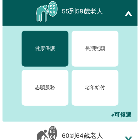
訊
55到59歲老人
發
布
關
於
本
健康保護
長期照顧
站
E-
GOV
志願服務
老年給付
智
能
小
※可複選
幫
手
60到64歲老人
電