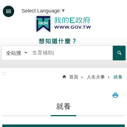
跳到主要內容區塊
:::
Select Language
▼
人
生
大
事
日
常
生
:::
首頁
人生大事
就養
活
政
府
服
就養
務
資