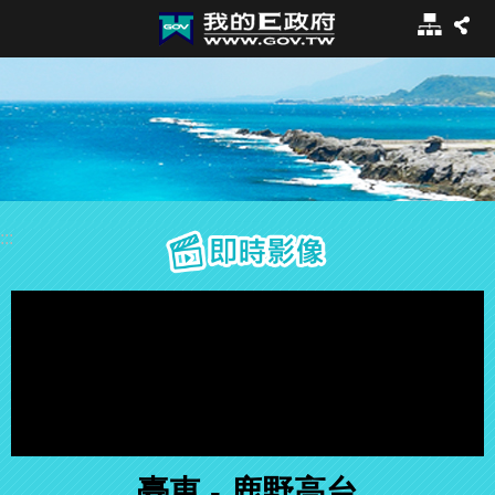
:::
跳到主要內容區塊
網
站
導
覽
:::
即時影像
臺東 - 鹿野高台