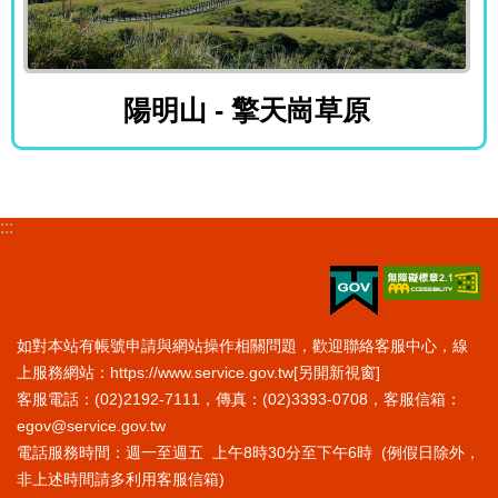
陽明山 - 擎天崗草原
陽明山 - 擎天崗草原
:::
如對本站有帳號申請與網站操作相關問題，歡迎聯絡客服中心，線
上服務網站：
https://www.service.gov.tw
[另開新視窗]
客服電話：(02)2192-7111，傳真：(02)3393-0708，客服信箱：
egov@service.gov.tw
電話服務時間：週一至週五 上午8時30分至下午6時 (例假日除外，
非上述時間請多利用客服信箱)