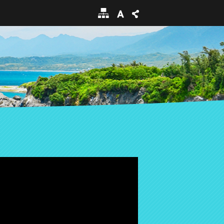
網
站
導
覽