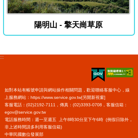
陽明山 - 擎天崗草原
陽明山 - 擎天崗草原
:::
如對本站有帳號申請與網站操作相關問題，歡迎聯絡客服中心，線
上服務網站：
https://www.service.gov.tw
[另開新視窗]
客服電話：(02)2192-7111，傳真：(02)3393-0708，客服信箱：
egov@service.gov.tw
電話服務時間：週一至週五 上午8時30分至下午6時 (例假日除外，
非上述時間請多利用客服信箱)
中華民國數位發展部