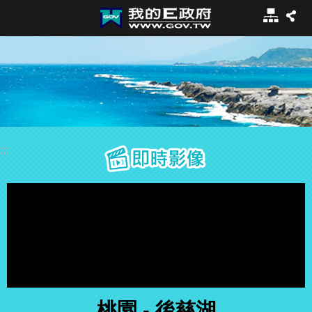
:::
跳到主要內容區塊
網
站
導
覽
:::
即時影像
桃園 - 後慈湖