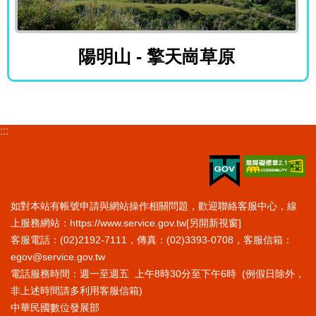
陽明山 - 擎天崗草原
陽明山 - 擎天崗草原
:::
如對本站有帳號申請與網站操作相關問題，歡迎聯絡客服中心，線
上服務網站：
https://www.service.gov.tw
[另開新視窗]
客服電話：(02)2192-7111，傳真：(02)3393-0708，客服信箱：
egov@service.gov.tw
電話服務時間：週一至週五 上午8時30分至下午6時 (例假日除外，
非上述時間請多利用客服信箱)
中華民國數位發展部