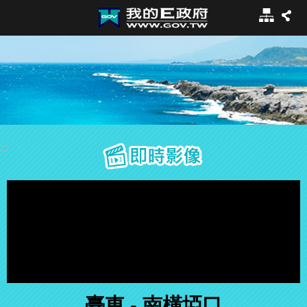
:::
跳到主要內容區塊
網
站
導
覽
:::
即時影像
臺東 - 南橫埡口