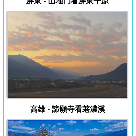
屏東 - 山地門看屏東平原
高雄 - 諦願寺看荖濃溪
高雄 - 諦願寺看荖濃溪