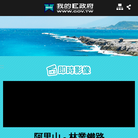
:::
跳到主要內容區塊
網
站
導
覽
:::
即時影像
阿里山 - 林業鐵路