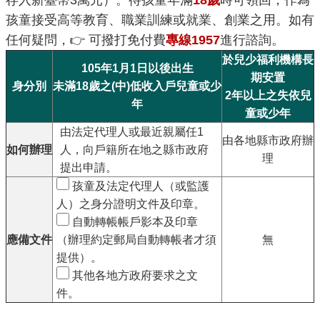
存入新臺幣3萬元）。待孩童年滿
18歲
時可領回，作為
孩童接受高等教育、職業訓練或就業、創業之用。如有
任何疑問，👉 可撥打免付費
專線1957
進行諮詢。
於兒少福利機構長
105年1月1日以後出生
期安置
身分別
未滿18歲之(中)低收入戶兒童或少
2年以上之失依兒
年
童或少年
由法定代理人或最近親屬任1
由各地縣市政府辦
如何辦理
人，向戶籍所在地之縣市政府
理
提出申請。
孩童及法定代理人（或監護
人）之身分證明文件及印章。
自動轉帳帳戶影本及印章
應備文件
（辦理約定郵局自動轉帳者才須
無
提供）。
其他各地方政府要求之文
件。