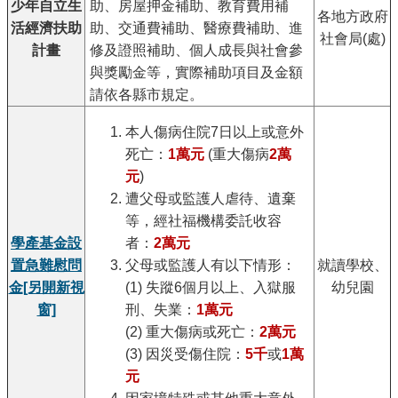
少年自立生
助、房屋押金補助、教育費用補
各地方政府
活經濟扶助
助、交通費補助、醫療費補助、進
社會局(處)
計畫
修及證照補助、個人成長與社會參
與獎勵金等，實際補助項目及金額
請依各縣市規定。
本人傷病住院7日以上或意外
死亡：
1萬元
(重大傷病
2萬
元
)
遭父母或監護人虐待、遺棄
等，經社福機構委託收容
者：
2萬元
學產基金設
父母或監護人有以下情形：
置急難慰問
就讀學校、
(1) 失蹤6個月以上、入獄服
金
[另開新視
幼兒園
刑、失業：
1萬元
窗]
(2) 重大傷病或死亡：
2萬元
(3) 因災受傷住院：
5千
或
1萬
元