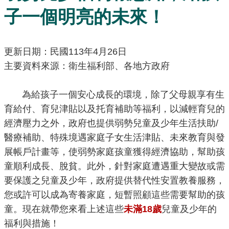
訊
子一個明亮的未來！
發
布
更新日期：民國113年4月26日
關
主要資料來源：衛生福利部、各地方政府
於
本
站
為給孩子一個安心成長的環境，除了父母親享有生
育給付、育兒津貼以及托育補助等福利，以減輕育兒的
經濟壓力之外，政府也提供弱勢兒童及少年生活扶助/
E-
醫療補助、特殊境遇家庭子女生活津貼、未來教育與發
GOV
智
展帳戶計畫等，使弱勢家庭孩童獲得經濟協助，幫助孩
能
童順利成長、脫貧。此外，針對家庭遭遇重大變故或需
小
要保護之兒童及少年，政府提供替代性安置教養服務，
幫
您或許可以成為寄養家庭，短暫照顧這些需要幫助的孩
手
童。現在就帶您來看上述這些
未滿18歲
兒童及少年的
電
福利與措施！