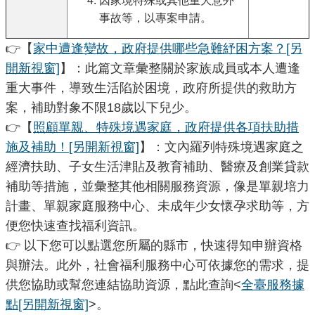
因家境特殊或其他重大意外
事故等，以專案申請。
👉【
家中遭逢變故，政府提供哪些急難紓困方案？
[另
開新視窗]
】：此篇文章彙整關於家族成員或本人遭逢
重大事件，導致生活陷於困境，政府所提供的救助方
案，補助對象不限18歲以下兒少。
👉【
照顧單親、特殊境遇家庭，政府提供各項扶助措
施及補助！
[另開新視窗]
】：文內羅列特殊境遇家庭之
經濟扶助、子女生活津貼及教育補助、醫療及創業貸款
補助等措施，並彙整其他相關服務資源，像是單親培力
計畫、單親家庭服務中心、未成年少女懷孕求助等，方
便您快速查找福利資訊。
👉 以下您可以點選您所屬的縣市，快速得知申辦資格
與辦法。此外，社會福利服務中心可依據您的需求，提
供您協助或幫您連結協助資源，點此查詢<
全臺服務據
點
[另開新視窗]
>。