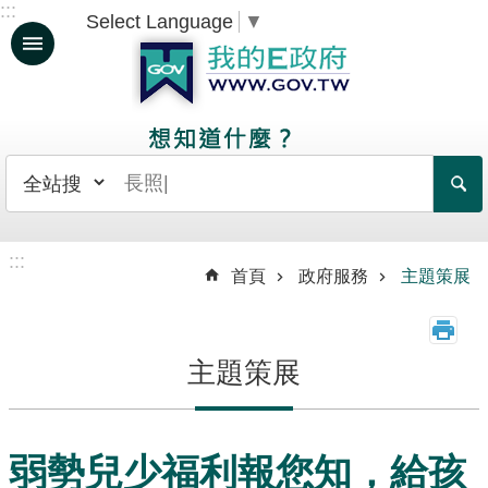
:::
Select Language
▼
跳到主要內容區塊
人
生
大
事
日
常
:::
生
首頁
政府服務
主題策展
活
政
主題策展
府
服
務
弱勢兒少福利報您知，給孩
資