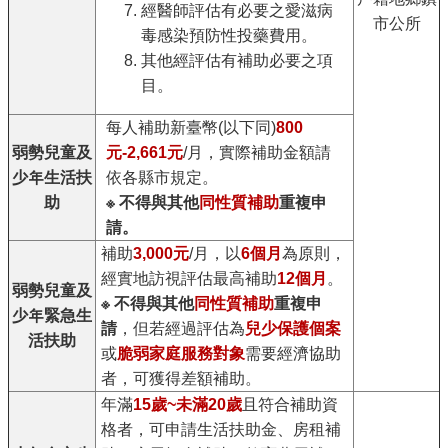
經醫師評估有必要之愛滋病
市公所
毒感染預防性投藥費用。
其他經評估有補助必要之項
目。
每人補助新臺幣(以下同)
800
弱勢兒童及
元-2,661元
/月，實際補助金額請
少年生活扶
依各縣市規定。
助
※ 不得與其他
同性質補助
重複申
請。
補助
3,000元
/月，以
6個月
為原則，
經實地訪視評估最高補助
12個月
。
弱勢兒童及
※ 不得與其他
同性質補助
重複申
少年緊急生
請
，但若經過評估為
兒少保護個案
活扶助
或
脆弱家庭服務對象
需要經濟協助
者，可獲得差額補助。
年滿
15歲~未滿20歲
且符合補助資
格者，可申請生活扶助金、房租補