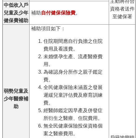
主動將符合
中低收入戶
資格者送件
兒童及少年
補助
自付健保保險費
。
至健保署
健保費補助
補助項目如下：
住院期間應自行負擔之住院
費用及看護費。
未婚懷孕生產、流產醫療費
用。
為確認身分所作之親子鑑定
費。
全民健康保險未涵蓋之發展
弱勢兒童及
遲緩兒童評估費及療育訓練
少年醫療補
費。
助
經醫師鑑定因早產及併發症
所衍生之醫療、住院費用。
無全民健康保險投保資格個
案之醫療費用。
戶籍地鄉鎮