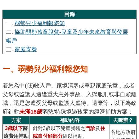
腦
版
目錄
一.
弱勢兒少福利報您知
二.
協助弱勢孩童脫貧-兒童及少年未來教育與發展
帳戶
三.
家庭寄養
一、弱勢兒少福利報您知
若您為中(低)收入戶、家境清寒或單親家庭孩童，或者
父母或監護人遭逢重大意外事故、入獄服刑或非自願離
職，還是您遭受父母或監護人虐待、遺棄等，以下為政
府針對
未滿18歲
弱勢/特殊境遇孩童的經濟補助方案：
方案
補助內容
去哪辦？
3歲以下
醫
針對3歲以下兒童就醫之
門診
及
住
各地方政府
療費用補助
院自付額部分
給以補助。