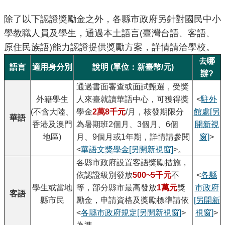
除了以下認證獎勵金之外，各縣市政府另針對國民中小
學教職人員及學生，通過本土語言(臺灣台語、客語、
原住民族語)能力認證提供獎勵方案，詳情請洽學校。
去哪
語言
適用身分別
說明 (單位：新臺幣/元)
辦?
通過書面審查或面試甄選，受獎
外籍學生
人來臺就讀華語中心，可獲得獎
<
駐外
(不含大陸、
學金
2萬8千元
/月，核發期限分
館處
[另
華語
香港及澳門
為暑期班2個月、3個月、6個
開新視
地區)
月、9個月或1年期，詳情請參閱
窗]
>
<
華語文獎學金
[另開新視窗]
>。
各縣市政府設置客語獎勵措施，
依認證級別發放
500~5千元
不
<
各縣
學生或當地
等，部分縣市最高發放
1萬元
獎
市政府
客語
縣市民
勵金，申請資格及獎勵標準請依
[另開新
<
各縣市政府規定
[另開新視窗]
>
視窗]
>