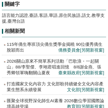
關鍵字
語言能力認證,臺語,客語,華語,原住民族語,語文,教學支
援,臺灣台語
相關新聞
115年僑生專班頂尖僑生獎學金揭曉 90位優秀僑生
脫穎而出
僑務委員會
[另開新視窗]
2026關山原來不簡單系列活動「巴歌浪・一起關
山」88/李聖傑、李翊君唱進回憶 8/8謝金燕、張
秀卿領軍嗨翻關山夏夜
臺東縣政府
[另開新視窗]
打造國家文化內容力 文化部盼持續健全文化內容產
業生態系永續發展
文化部
[另開新視窗]
匯聚全球視野深化師生AI素養 2026數位學習國際論
壇高雄登場
教育部
[另開新視窗]