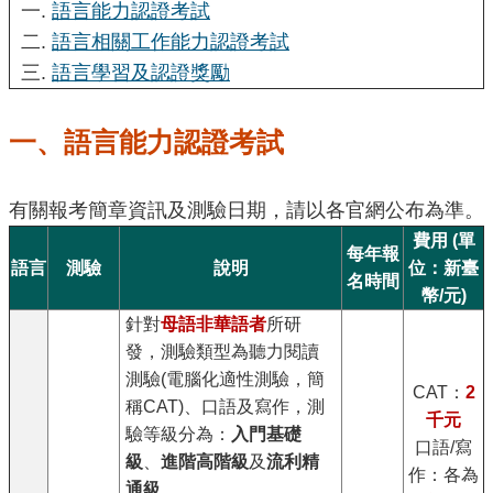
一.
語言能力認證考試
二.
語言相關工作能力認證考試
三.
語言學習及認證獎勵
一、語言能力認證考試
有關報考簡章資訊及測驗日期，請以各官網公布為準。
費用
(單
每年報
語言
測驗
說明
位：新臺
名時間
幣/元)
針對
母語非華語者
所研
發，測驗類型為聽力閱讀
測驗(電腦化適性測驗，簡
CAT：
2
稱CAT)、口語及寫作，測
千元
驗等級分為：
入門基礎
口語/寫
級
、
進階高階級
及
流利精
作：各為
通級
。