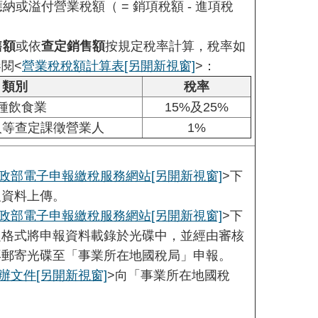
應納或溢付營業稅額（ = 銷項稅額 - 進項稅
售額
或依
查定銷售額
按規定稅率計算，稅率如
閱<
營業稅稅額計算表
[另開新視窗]
>：
類別
稅率
種飲食業
15%及25%
人等查定課徵營業人
1%
政部電子申報繳稅服務網站
[另開新視窗]
>下
報資料上傳。
政部電子申報繳稅服務網站
[另開新視窗]
>下
定格式將申報資料載錄於光碟中，並經由審核
再郵寄光碟至「事業所在地國稅局」申報。
辦文件
[另開新視窗]
>向「事業所在地國稅