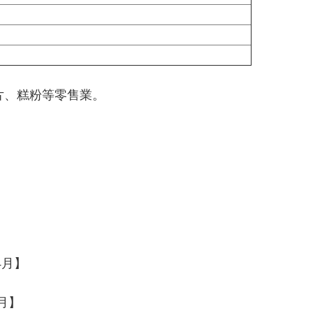
片、糕粉等零售業。
】
4月】
月】