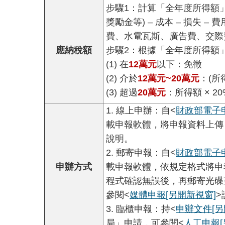
步驟1：計算「全年度所得額」 
獎勵金等) – 成本 – 損失 
費、水電瓦斯、廣告費、交際費
應納稅額
步驟2：根據「全年度所得額
(1) 在
12萬元
以下：免徵
(2) 介於
12萬元~20萬元
：(所得
(3) 超過
20萬元
：所得額 × 20
1. 線上申辦：自<
財政部電子
載申報軟體，將申報資料上傳
說明。
2. 郵寄申報：自<
財政部電子
申辦方式
載申報軟體，依規定格式將申
程式確認無誤後，再郵寄光碟
參閱<
媒體申報
[另開新視窗]
>
3. 臨櫃申報：持<
申辦文件
[
局」申請，可參閱<
人工申報