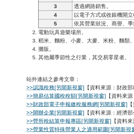
3
透過網路銷售。
4
以電子方式或收銀機開立
5
依其營業狀況、商譽、季
電動玩具遊樂場所。
稻米、麵粉、小麥、大麥、米粉、麵類
攤販。
其他屬季節性之行業，其交易零星者。
站外連結之參考文章：
>>認識稅務
[另開新視窗]
【資料來源：財政部
>>簡易估算國稅稅額
[另開新視窗]
【資料來源
>>財政部電子申報繳稅服務網
[另開新視窗]
【
>>開辦企業
[另開新視窗]
【資料來源：經濟部
>>營所稅結算申報專區
[另開新視窗]
【資料來
>>營業性質特殊營業人之適用範圍
[另開新視窗