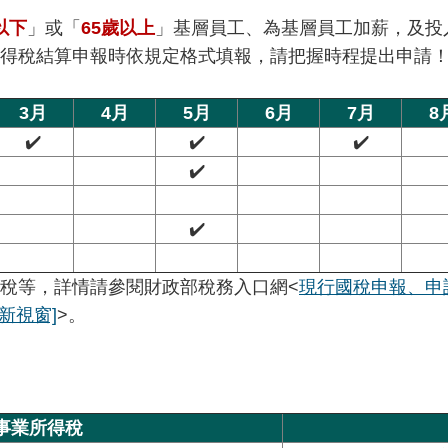
以下
」或「
65歲以上
」基層員工、為基層員工加薪，及投
得稅結算申報時依規定格式填報，請把握時程提出申請！
3月
4月
5月
6月
7月
8
✔️
✔️
✔️
✔️
✔️
稅等，詳情請參閱財政部稅務入口網<
現行國稅申報、申
新視窗]
>。
事業所得稅