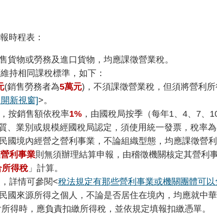
報時程表：
售貨物或勞務及進口貨物，均應課徵營業稅。
店維持相同課稅標準，如下：
元
(銷售勞務者為
5萬元
)，不須課徵營業稅，但須將營利所
另開新視窗]
>。
，按銷售額依稅率
1%
，由國稅局按季（每年1、4、7、1
質、業別或規模經國稅局認定，須使用統一發票，稅率為
民國境內經營之營利事業，不論組織型態，均應課徵營利
模營利事業
則無須辦理結算申報，由稽徵機關核定其營利
合所得稅
」計算。
報，詳情可參閱<
稅法規定有那些營利事業或機關團體可以
民國來源所得之個人，不論是否居住在境內，均應就中華
付所得時，應負責扣繳所得稅，並依規定填報扣繳憑單。