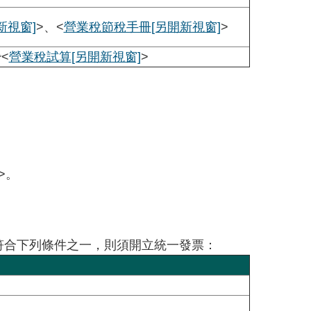
新視窗]
>、<
營業稅節稅手冊
[另開新視窗]
>
<
營業稅試算
[另開新視窗]
>
>。
符合下列條件之一，則須開立統一發票：