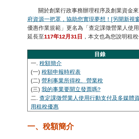
關於創業行政事務辦理程序及創業資金來
府資源一把罩，協助您實現夢想！
[另開新視窗
優惠作業規範」更名為「查定課徵營業人使用
延長至
117年12月31日
，本文也為您說明租稅
目錄
一.
稅額簡介
(一)
稅額申報時程表
(二)
營利事業所得稅、營業稅
(三)
我的事業要開立發票嗎?
二.
查定課徵營業人使用行動支付及多媒體
用租稅優惠
一、稅額簡介