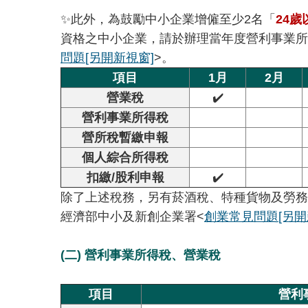
✨此外，為鼓勵中小企業增僱至少2名「
24歲
資格之中小企業，請於辦理當年度營利事業所
問題
[另開新視窗]
>。
項目
1月
2月
營業稅
✔️
營利事業所得稅
營所稅暫繳申報
個人綜合所得稅
扣繳/股利申報
✔️
除了上述稅務，另有菸酒稅、特種貨物及勞務
經濟部中小及新創企業署<
創業常見問題
[另開
(二) 營利事業所得稅、營業稅
項目
營利