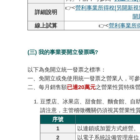
👉<
營利事業所得稅
[另開新視
詳細說明
開
線上試算
👉<
營利事業所
(三) 我的事業要開立發票嗎?
以下為免開立統一發票之標準：
一、免開立或免使用統一發票之營業人，可參
二、每月銷售額
已達20萬元
之營業性質特殊
豆漿店、冰果店、甜食館、麵食館、自
請注意，主管稽徵機關仍須視其營業性
序號
1
以連鎖或加盟方式經營。
2
以電子系統設備管理座位