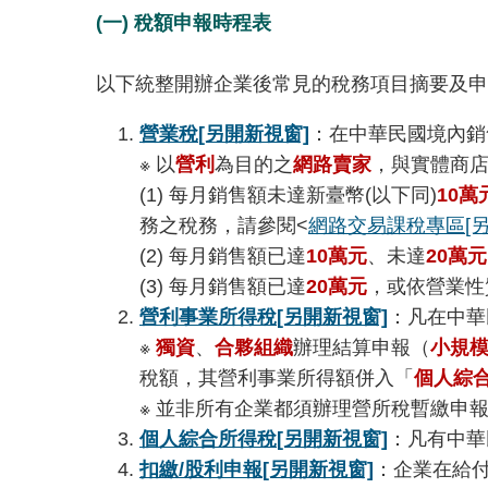
(一) 稅額申報時程表
以下統整開辦企業後常見的稅務項目摘要及申
營業稅
[另開新視窗]
：在中華民國境內銷
※ 以
營利
為目的之
網路賣家
，與實體商
(1) 每月銷售額未達新臺幣(以下同)
10萬
務之稅務，請參閱<
網路交易課稅專區
[
(2) 每月銷售額已達
10萬元
、未達
20萬元
(3) 每月銷售額已達
20萬元
，或依營業性
營利事業所得稅
[另開新視窗]
：凡在中華
※
獨資
、
合夥組織
辦理結算申報（
小規
稅額，其營利事業所得額併入「
個人綜
※ 並非所有企業都須辦理營所稅暫繳申
個人綜合所得稅
[另開新視窗]
：凡有中華
扣繳/股利申報
[另開新視窗]
：企業在給