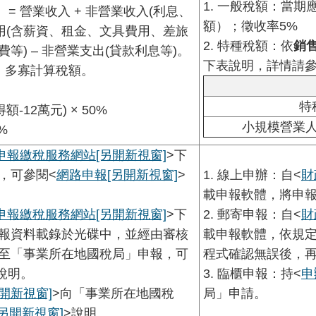
1. 一般稅額：當期
= 營業收入 + 非營業收入(利息、
額）；徵收率5%
– 費用(含薪資、租金、文具費用、差旅
2. 特種稅額：依
銷
等) – 非營業支出(貸款利息等)。
下表說明，詳情請參
」多寡計算稅額。
特
額-12萬元) × 50%
小規模營業
%
申報繳稅服務網站
[另開新視窗]
>下
，可參閱<
網路申報
[另開新視窗]
>
1. 線上申辦：自<
財
載申報軟體，將申
申報繳稅服務網站
[另開新視窗]
>下
2. 郵寄申報：自<
財
報資料載錄於光碟中，並經由審核
載申報軟體，依規
至「事業所在地國稅局」申報，可
程式確認無誤後，
說明。
3. 臨櫃申報：持<
申
另開新視窗]
>向「事業所在地國稅
局」申請。
[另開新視窗]
>說明。