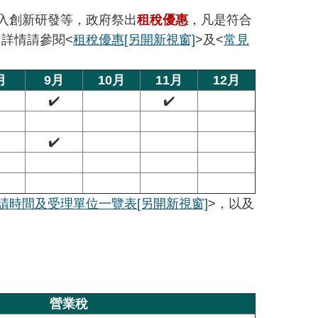
入創新研發等，政府祭出
租稅優惠
，凡是符合
詳情請參閱<
租稅優惠
[另開新視窗]
>及<
常見
月
9月
10月
11月
12月
✔️
✔️
✔️
請時間及受理單位一覽表
[另開新視窗]
>，以及
營業稅