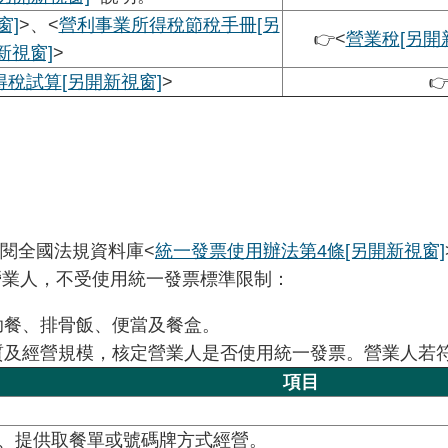
窗]
>、<
營利事業所得稅節稅手冊
[另
👉<
營業稅
[另開
新視窗]
>
得稅試算
[另開新視窗]
>

閱全國法規資料庫<
統一發票使用辦法第4條
[另開新視窗]
營業人，不受使用統一發票標準限制：
助餐、排骨飯、便當及餐盒。
質及經營規模，核定營業人是否使用統一發票。營業人若
項目
、提供取餐單或號碼牌方式經營。